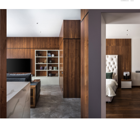
на нас:
© 4elems.ru, 2025г.,
ИП СТАШИНА-КОВАЛЬ О. Б.
ИНН 890400651077
Политика обработки
персональных данных