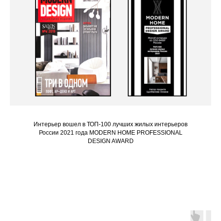
НАПИШИТЕ НАМ
О СТУДИИ
АРХИТЕКТУРА И ДИЗАЙН
КОММЕРЧЕСКИЙ СЕГМЕНТ
ЧАСТНЫЙ СЕГМЕНТ
ПОРТФОЛИО
ГРАДОСТРОИТЕЛЬСТВО
Интерьер вошел в ТОП-100 лучших жилых интерьеров
АРТ-МАСТЕРСКАЯ
России 2021 года MODERN HOME PROFESSIONAL
DESIGN AWARD
НОВОСТИ
Наши контакты:
info@4elems.ru
8 (926) 529-69-93
Подпишись