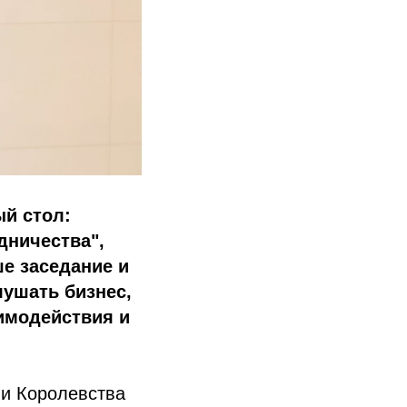
ый стол:
дничества",
е заседание и
лушать бизнес,
имодействия и
 и Королевства